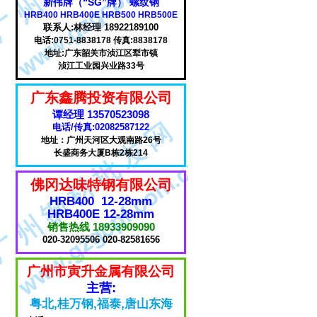
新伟牌（“SG”牌） 螺纹钢
HRB400 HRB400E HRB500 HRB500E
联系人:林经理 18922189100
电话:0751-8838178 传真:8838178
地址:广东韶关市浈江区犁市镇
浈江工业园兴业路33号
广东鑫腾投资有限公司
谭经理 13570523098
电话/传真:02082587122
地址：广州天河区大观南路26号
长盛商务大厦B栋2栋214
佛冈达味特钢有限公司
HRB400 12-28mm
HRB400E 12-28mm
销售热线 18933909090
020-32095506 020-82581656
广州市寅升金属有限公司
主营:
粤北,桂万钢,福泰,唐山东海