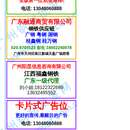
全版第一位,机会难得!
电话: 13048060888
广东融通商贸有限公司
钢铁供应链
广钢 粤钢 湘钢
桂鑫钢 桂万钢
020-8700123 彭生 18002240078
广州市天河区珠江新城天盈广场西塔
广州阳昆信息咨询有限公司
江西福鑫钢铁
广东一级代理
刘小姐:18122322699
13632495552
卡片式广告位
更好的宣传,最醒目的广告
电话: 13048060888