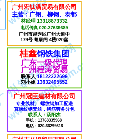
广州宏钛满贸易有限公司
主营：广钢、柳钢、泰都
林经理 13318873332
电话传真 020-37639689
广州市越秀区广州大道中
179号 粤康阁 4楼020室
桂鑫
钢铁集团
广东一级代理
广州程涛贸易
联系人
18122322699
刘小姐
13632495552
广州冠臣建材有限公司
专业线材、 螺纹钢加工配送
直螺纹钢套丝，钢筋劳务分包
联系人：汤阳杰
手机：13763335968
电话：020-66295618