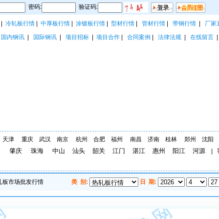
密码:
验证码:
|
冷轧板行情
|
中厚板行情
|
涂镀板行情
|
型材行情
|
管材行情
|
带钢行情
|
厂家
|
国内钢讯
|
国际钢讯
|
项目招标
|
项目合作
|
合同案例
|
法律法规
|
在线留言
天津
重庆
武汉
南京
杭州
合肥
福州
南昌
济南
桂林
郑州
沈阳
圳
肇庆
珠海
中山
汕头
韶关
江门
湛江
惠州
阳江
河源
|
类 别:
日 期:
热扎板市场批发行情