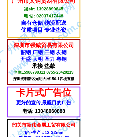
广州市乂钢贸易有限公司
梁sir: 13928890845
电 话: 02037417448
自有仓储 物流配送
优质项目 专业垫资
深圳市强诚贸易有限公司
韶钢 广钢 三钢 友钢
开盛 大明 圣力 粤钢
承接 垫款
李生15986798311 0755-23420219
深圳光明新区光明大街150-1四楼五楼
卡片式广告位
更好的宣传,最醒目的广告
电话: 13048060888
韶关市新伟金属工贸有限公司
专业生产 #12-32mm