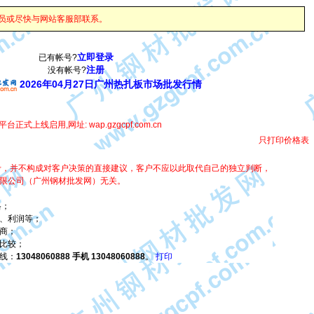
会员或尽快与网站客服部联系。
立即登录
已有帐号?
注册
没有帐号?
2026年04月27日广州热扎板市场批发行情
台正式上线启用,网址: wap.gzgcpf.com.cn
只打印价格表
考，并不构成对客户决策的直接建议，客户不应以此取代自己的独立判断，
限公司（广州钢材批发网）无关。
格；
、利润等；
商；
比较；
线：
13048060888 手机 13048060888
。
打印