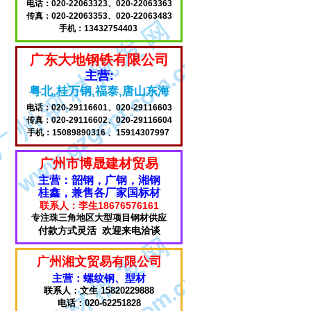
电话：020-22063323、020-22063363
传真：020-22063353、020-22063483
手机：13432754403
广东大地钢铁有限公司
主营:
粤北,桂万钢,福泰,唐山东海
电话：020-29116601、020-29116603
传真：020-29116602、020-29116604
手机：15089890316 、15914307997
广州市博晟建材贸易
主营：韶钢，广钢，湘钢
桂鑫，兼售各厂家国标材
联系人：李生18676576161
专注珠三角地区大型项目钢材供应
付款方式灵活 欢迎来电洽谈
广州湘文贸易有限公司
主营：螺纹钢、型材
联系人：文生 15820229888
电话：020-62251828