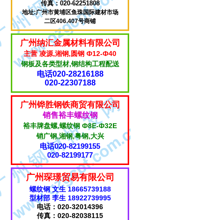
传真：020-62251808
地址:广州市黄埔区鱼珠国际建材市场
二区406.407号商铺
广州纳汇金属材料有限公司
主营 凌源,湘钢,圆钢 Ф12-Ф40
钢板及各类型材,钢结构工程配送
电话020-28216188
020-22307188
广州铧胜钢铁商贸有限公司
销售裕丰螺纹钢
裕丰牌盘螺,螺纹钢 Ф8E-Ф32E
销广钢,湘钢,粤钢,大兴
电话020-82199155
020-82199177
广州琛璟贸易有限公司
螺纹钢 文生 18665739188
型材部 李生 18922739995
电话：020-32014396
传真：020-82038115