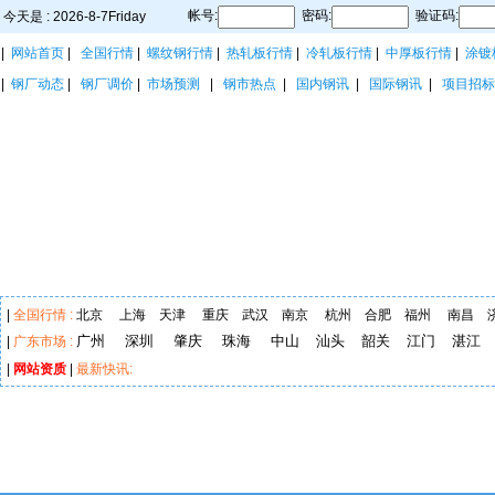
帐号:
密码:
验证码:
今天是 : 2026-8-7Friday
|
网站首页
|
全国行情
|
螺纹钢行情
|
热轧板行情
|
冷轧板行情
|
中厚板行情
|
涂镀
|
钢厂动态
|
钢厂调价
|
市场预测
|
钢市热点
|
国内钢讯
|
国际钢讯
|
项目招标
|
全国行情 :
北京
上海
天津
重庆
武汉
南京
杭州
合肥
福州
南昌
广州
深圳
肇庆
珠海
中山
汕头
韶关
江门
湛江
|
广东市场 :
|
网站资质
|
最新快讯: