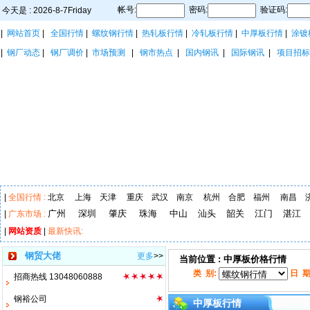
帐号:
密码:
验证码:
今天是 : 2026-8-7Friday
|
网站首页
|
全国行情
|
螺纹钢行情
|
热轧板行情
|
冷轧板行情
|
中厚板行情
|
涂镀
|
钢厂动态
|
钢厂调价
|
市场预测
|
钢市热点
|
国内钢讯
|
国际钢讯
|
项目招标
|
全国行情 :
北京
上海
天津
重庆
武汉
南京
杭州
合肥
福州
南昌
广州
深圳
肇庆
珠海
中山
汕头
韶关
江门
湛江
|
广东市场 :
|
网站资质
|
最新快讯:
钢贸大佬
更多
>>
当前位置 : 中厚板价格行情
类 别:
日 期
招商热线 13048060888
钢裕公司
中厚板行情